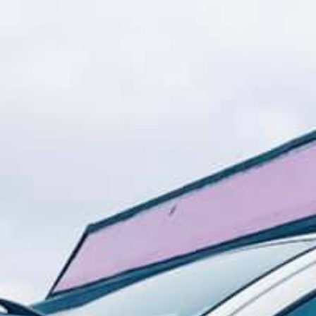
Alllroundcars
TEAM
UNSER ANGEBOT
KONTAKT